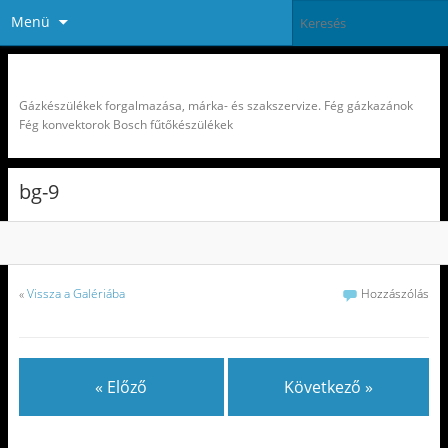
Menü
Fégtherm Partner Pest-Buda Kft
Gázkészülékek forgalmazása, márka- és szakszervize. Fég gázkazánok
Fég konvektorok Bosch fűtőkészülékek
bg-9
«
Vissza a Galériába
Hozzászólás
« Előző
Következő »