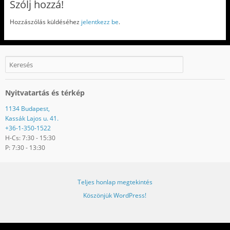
Szólj hozzá!
Hozzászólás küldéséhez
jelentkezz be
.
Nyitvatartás és térkép
1134 Budapest,
Kassák Lajos u. 41.
+36-1-350-1522
H-Cs: 7:30 - 15:30
P: 7:30 - 13:30
Teljes honlap megtekintés
Köszönjük WordPress!