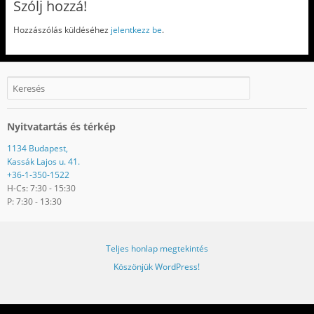
Szólj hozzá!
Hozzászólás küldéséhez
jelentkezz be
.
Nyitvatartás és térkép
1134 Budapest,
Kassák Lajos u. 41.
+36-1-350-1522
H-Cs: 7:30 - 15:30
P: 7:30 - 13:30
Teljes honlap megtekintés
Köszönjük WordPress!