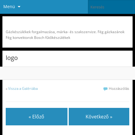
Menü
Fégtherm Partner Pest-Buda Kft
Gázkészülékek forgalmazása, márka- és szakszervize. Fég gázkazánok
Fég konvektorok Bosch fűtőkészülékek
logo
«
Vissza a Galériába
Hozzászólás
« Előző
Következő »