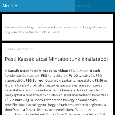
Menü
Fégtherm Partner Pest-Buda Kft
Gázkészülékek forgalmazása, márka- és szakszervize. Fég gázkazánok
Fég konvektorok Bosch fűtőkészülékek
CÍMKÉK
MINTABOLT
Pesti Kassák utcai Mintaboltunk kínálatából
A
Kassák utcai Pesti Mintaboltunkban
FÉG kazánok,
Bosch
kondenzációs kazánok,
FÉG
konvektorok,
WILO
szivattyúk, FÉG
vízmelegítők,
FÉG-Spirec
hőcserélők, szobai termosztátok,
F8.50
-es
látvány konvektorok, alkatrészek és gázszerelési anyagok széles
választékával állunk vásárlóink rendelkezésére. Nálunk mindent
megkaphat a tapasztalatokon alapuló szaktanácsadáson keresztül a
FÉG, a
Vara-Fég,
a Bosch Termotechnika vagy például a Wilo
termékei közül azzal együtt, hogy nálunk szakemberek segítenek a
döntésben, a felszerelésben, beüzemelésben, és mindezt
garanciálisan. Úgymint például a képen látható magyar fejlesztésű,