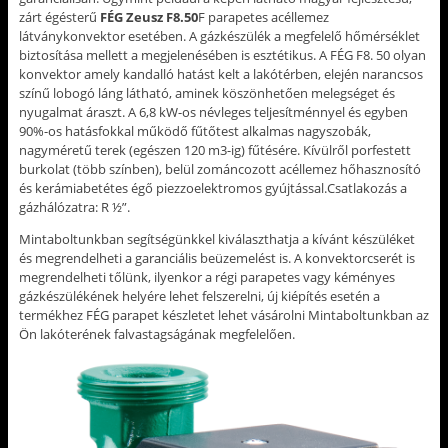
zárt égésterű
FÉG Zeusz F8.50
F parapetes acéllemez
látványkonvektor esetében. A gázkészülék a megfelelő hőmérséklet
biztosítása mellett a megjelenésében is esztétikus. A FÉG F8. 50 olyan
konvektor amely kandalló hatást kelt a lakótérben, elején narancsos
színű lobogó láng látható, aminek köszönhetően melegséget és
nyugalmat áraszt. A 6,8 kW-os névleges teljesítménnyel és egyben
90%-os hatásfokkal működő fűtőtest alkalmas nagyszobák,
nagyméretű terek (egészen 120 m3-ig) fűtésére. Kívülről porfestett
burkolat (több színben), belül zománcozott acéllemez hőhasznosító
és kerámiabetétes égő piezzoelektromos gyújtással.Csatlakozás a
gázhálózatra: R ½”.
Mintaboltunkban segítségünkkel kiválaszthatja a kívánt készüléket
és megrendelheti a garanciális beüzemelést is. A konvektorcserét is
megrendelheti tőlünk, ilyenkor a régi parapetes vagy kéményes
gázkészülékének helyére lehet felszerelni, új kiépítés esetén a
termékhez FÉG parapet készletet lehet vásárolni Mintaboltunkban az
Ön lakóterének falvastagságának megfelelően.