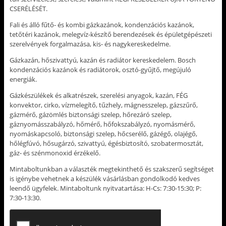
h
n
a
-
CSERÉLÉSÉT.
o
(
l
b
z
Ú
ó
e
k
j
m
n
Fali és álló fűtő- és kombi gázkazánok, kondenzációs kazánok,
a
a
e
(
tetőtéri kazánok, melegvíz-készítő berendezések és épületgépészeti
t
b
g
Ú
t
l
o
j
szerelvények forgalmazása, kis- és nagykereskedelme.
i
a
s
a
n
k
z
b
t
b
t
l
Gázkazán, hőszivattyú, kazán és radiátor kereskedelem. Bosch
á
a
á
a
kondenzációs kazánok és radiátorok, osztó-gyűjtő, megújuló
s
n
s
k
i
n
h
b
energiák.
d
y
o
a
e
í
z
n
.
l
(
n
Gázkészülékek és alkatrészek, szerelési anyagok, kazán, FÉG
(
i
Ú
y
konvektor, cirko, vízmelegítő, tűzhely, mágnesszelep, gázszűrő,
Ú
k
j
í
j
m
a
l
gázmérő, gázömlés biztonsági szelep, hőrezáró szelep,
a
e
b
i
gáznyomásszabályzó, hőmérő, hőfokszabályzó, nyomásmérő,
b
g
l
k
l
)
a
m
nyomáskapcsoló, biztonsági szelep, hőcserélő, gázégő, olajégő,
a
k
e
hőlégfúvó, hősugárzó, szivattyú, égésbiztosító, szobatermosztát,
k
b
g
b
a
)
gáz- és szénmonoxid érzékelő.
a
n
n
n
n
y
Mintaboltunkban a választék megtekinthető és szakszerű segítséget
y
í
is igénybe vehetnek a készülék vásárlásban gondolkodó kedves
í
l
l
i
leendő ügyfelek. Mintaboltunk nyitvatartása: H-Cs: 7:30-15:30; P:
i
k
7:30-13:30.
k
m
m
e
e
g
g
)
)