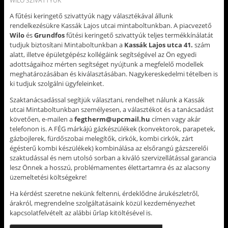
WILO SZIVATTYÚK
A fűtési keringető szivattyúk nagy választékával állunk
rendelkezésükre Kassák Lajos utcai mintaboltunkban. A piacvezető
Wilo
és
Grundfos
fűtési keringető szivattyúk teljes termékkínálatát
tudjuk biztosítani Mintaboltunkban a
Kassák Lajos utca 41.
szám
alatt, illetve épületgépész kollégáink segítségével az Ön egyedi
adottságaihoz mérten segítséget nyújtunk a megfelelő modellek
meghatározásában és kiválasztásában. Nagykereskedelmi tételben is
ki tudjuk szolgálni ügyfeleinket.
Szaktanácsadással segítjük választani, rendelhet nálunk a Kassák
utcai Mintaboltunkban személyesen, a választékot és a tanácsadást
követően, e-mailen a
fegtherm@upcmail.hu
címen vagy akár
telefonon is. A FÉG márkájú gázkészülékek (konvektorok, parapetek,
gázbojlerek, fürdőszobai melegítők, cirkók, kombi cirkók, zárt
égésterű kombi készülékek) kombinálása az elsőrangú gázszerelői
szaktudással és nem utolsó sorban a kiváló szervizellátással garancia
lesz Önnek a hosszú, problémamentes élettartamra és az alacsony
üzemeltetési költségekre!
Ha kérdést szeretne nekünk feltenni, érdeklődne árukészletről,
árakról, megrendelne szolgáltatásaink közül kezdeményezhet
kapcsolatfelvételt az alábbi űrlap kitöltésével is.